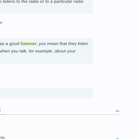
listens to the radio or to a particular radio
w.
 as a good
listener
, you mean that they listen
 when you talk, for example, about your
。
词
例句