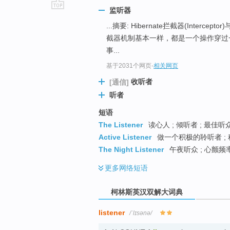
监听器
go
...摘要: Hibernate拦截器(Intercepto
top
截器机制基本一样，都是一个操作穿过
事...
基于2031个网页
-
相关网页
收听者
[通信]
听者
短语
The Listener
读心人 ; 倾听者 ; 最佳听众
Active Listener
做一个积极的聆听者 ; 积
The Night Listener
午夜听众 ; 心颤频率
更多
网络短语
柯林斯英汉双解大词典
listener
/ˈlɪsənə/