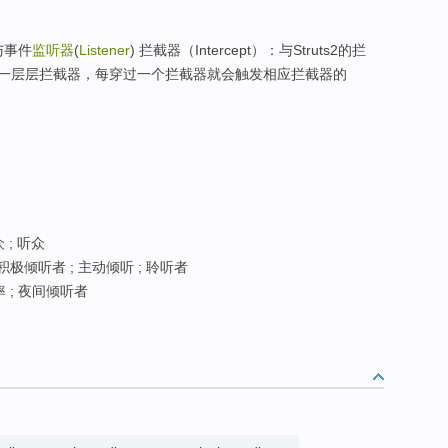
r)与事件
监听器
(
Listener
) 拦截器（Intercept）：与Struts2的拦
一层层拦截器，每穿过一个拦截器就会触发相应拦截器的
 ; 听众
极倾听者 ; 主动倾听 ; 聆听者
 ; 夜间倾听者