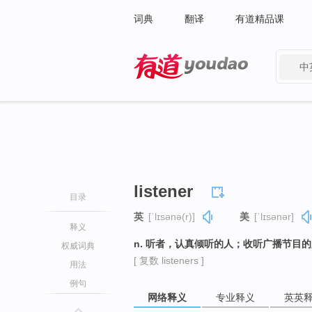
词典
翻译
有道精品课
中
有道 - 网易旗下搜索
listener
目录
英
[ˈlɪsənə(r)]
美
[ˈlɪsənər]
释义
n. 听者，认真倾听的人；收听广播节目
权威词典
[ 复数 listeners ]
用法
例句
网络释义
专业释义
英英