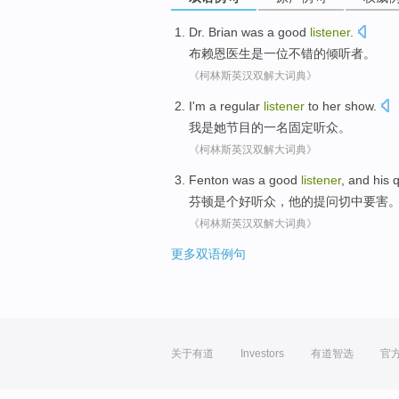
Dr. Brian
was
a
good
listener
.
布赖恩
医生
是
一位
不错
的
倾听者
。
《柯林斯英汉双解大词典》
I'm
a
regular
listener
to
her
show
.
我
是
她
节目
的
一名
固定
听众
。
《柯林斯英汉双解大词典》
Fenton
was a
good
listener
, and
his
q
芬顿
是个
好
听众
，
他
的
提问
切中要害
《柯林斯英汉双解大词典》
更多双语例句
关于有道
Investors
有道智选
官