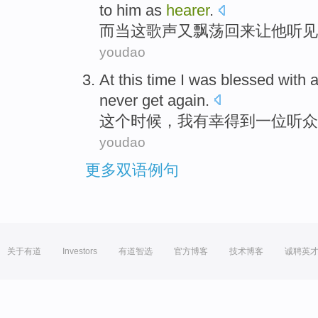
to
him
as
hearer
.
而
当
这
歌声
又飘荡
回来
让
他
听见
youdao
At this
time
I
was
blessed
with
never get again.
这个
时候
，
我
有幸得到
一位
听众
youdao
更多双语例句
关于有道
Investors
有道智选
官方博客
技术博客
诚聘英