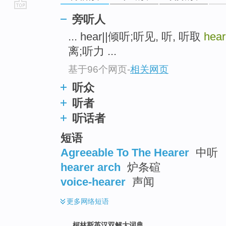
go
旁听人
top
... hear||倾听;听见, 听, 听取
hear
离;听力 ...
基于96个网页
-
相关网页
听众
听者
听话者
短语
Agreeable To The Hearer
中听
hearer arch
炉条碹
voice-hearer
声闻
更多
网络短语
柯林斯英汉双解大词典