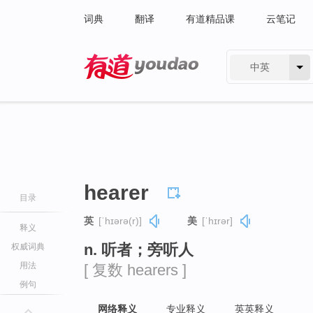
词典
翻译
有道精品课
云笔记
中英
有道 - 网易旗下搜索
hearer
目录
英
[ˈhɪərə(r)]
美
[ˈhɪrər]
释义
n. 听者；旁听人
权威词典
用法
[ 复数 hearers ]
例句
网络释义
专业释义
英英释义