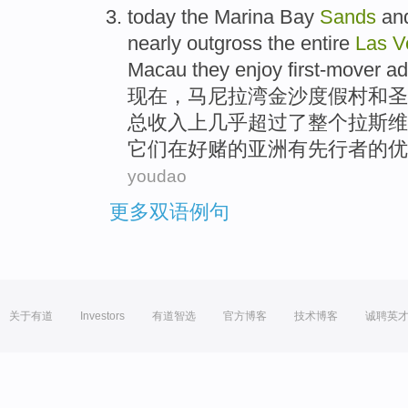
today
the
Marina
Bay
Sands
an
nearly
outgross
the entire
Las
V
Macau
they
enjoy first-mover
ad
现在
，
马尼拉
湾
金沙
度假村
和
圣
总收入上
几乎超过
了
整个
拉斯维
它们
在好
赌
的
亚洲
有
先行者
的
优
youdao
更多双语例句
关于有道
Investors
有道智选
官方博客
技术博客
诚聘英