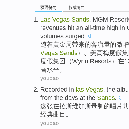
双语例句
权威例句
Las
Vegas
Sands
,
MGM
Resort
revenues
hit
an all-time high
in
volumes
surged
.
随着
黄金周
带来的客流量的
激增
Vegas
Sands
）、美
高梅
度假
集
度假集团（Wynn Resorts）
在
1
高水平。
youdao
Recorded
in
las
Vegas
,
the
alb
from
the
days
at the
Sands
.
这
张
在
拉斯维加斯
录制
的
唱片
共
经典
曲目
。
youdao