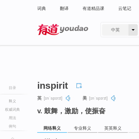
词典
翻译
有道精品课
云笔记
中英
有道 - 网易旗下搜索
inspirit
目录
英
[ɪnˈspɪrɪt]
美
[ɪnˈspɪrɪt]
释义
v. 鼓舞，激励，使振奋
权威词典
用法
例句
网络释义
专业释义
英英释义