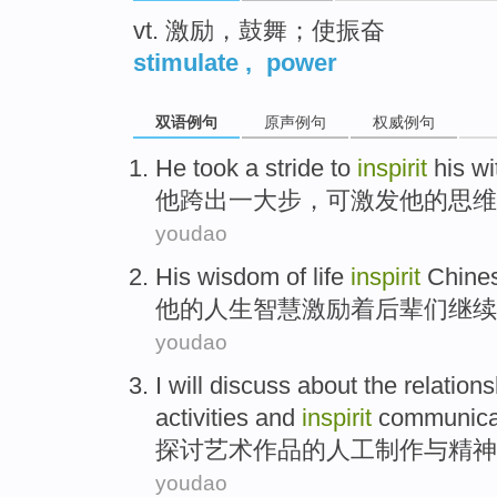
vt. 激励，鼓舞；使振奋
stimulate
,
power
双语例句
原声例句
权威例句
He
took
a
stride
to
inspirit
his
wi
他
跨出
一
大步
，
可
激发
他
的思维
youdao
His
wisdom
of
life
inspirit
Chines
他
的
人生
智慧
激励
着后辈们继续
youdao
I will
discuss about
the
relation
activities
and
inspirit
communicat
探讨
艺术作品的人工
制作
与精神
youdao