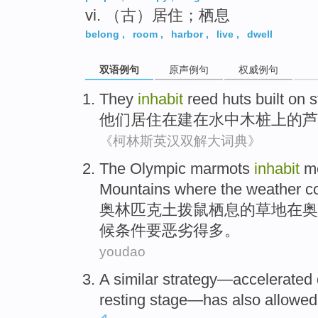
vi. （古）居住；栖息
belong
,
room
,
harbor
,
live
,
dwell
双语例句
原声例句
权威例句
They
inhabit
reed
huts built
on
s
他们
居住
在建
在
水中
木桩
上的
芦
《柯林斯英汉双解大词典》
The
Olympic
marmots
inhabit
m
Mountains
where
the
weather
c
奥林匹克
土拨鼠
栖息
的
草地
在
奥
候
条件
要恶劣
得多
。
youdao
A
similar
strategy
—
accelerated
resting
stage
—
has also
allowed