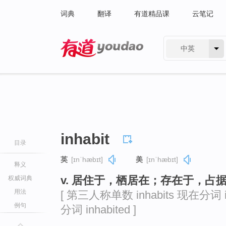
词典
翻译
有道精品课
云笔记
中英
有道 - 网易旗下搜索
inhabit
目录
英
[ɪnˈhæbɪt]
美
[ɪnˈhæbɪt]
释义
v. 居住于，栖居在；存在于，占
权威词典
用法
[ 第三人称单数 inhabits 现在分词 in
例句
分词 inhabited ]