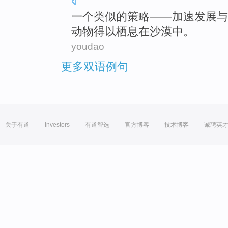
一个
类似
的
策略
——
加速
发展
与
动物
得以
栖息在
沙漠中。
youdao
更多双语例句
关于有道
Investors
有道智选
官方博客
技术博客
诚聘英