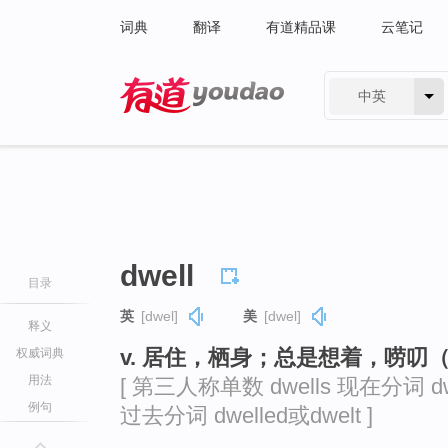
词典
翻译
有道精品课
云笔记
中英
有道 - 网易旗下搜索
dwell
目录
英
[dwel]
美
[dwel]
释义
v. 居住，栖身；总是想着，唠叨（dw
权威词典
用法
[ 第三人称单数 dwells 现在分词 dwel
例句
过去分词 dwelled或dwelt ]