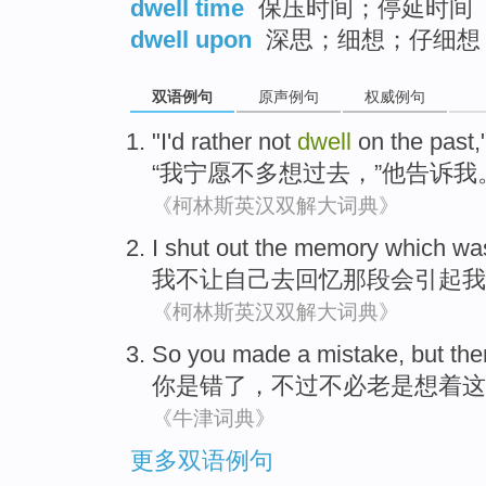
dwell time
保压时间；停延时间
dwell upon
深思；细想；仔细想
双语例句
原声例句
权威例句
"
I
'd rather
not
dwell
on
the past
,
“
我
宁愿
不多
想
过去
，”
他
告诉
我
《柯林斯英汉双解大词典》
I
shut
out
the
memory
which w
我
不让自己
去
回忆
那段会引起我
《柯林斯英汉双解大词典》
So you
made
a mistake
,
but
the
你
是错
了
，
不过
不必
老是
想着这
《牛津词典》
更多双语例句