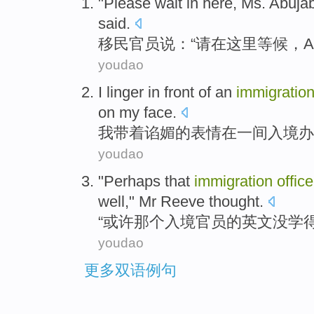
"
Please
wait
in
here
,
Ms. Abuja
said.
移民
官员说：“
请
在
这里
等候
，A
youdao
I
linger
in
front
of
an
immigratio
on my face.
我
带着
谄媚
的
表情
在
一
间
入境
办
youdao
"
Perhaps
that
immigration
office
well
,"
Mr Reeve
thought
.
“
或许
那个
入境
官员
的
英文
没
学
youdao
更多双语例句