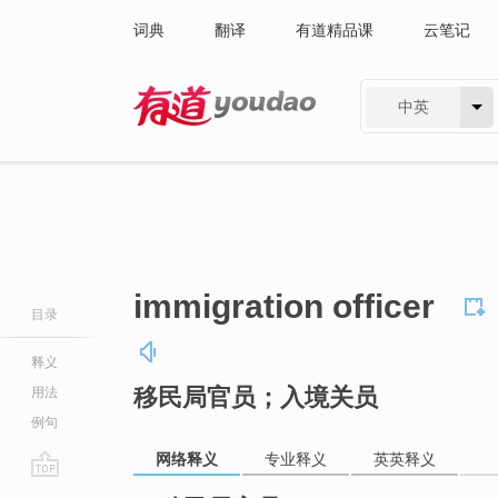
词典
翻译
有道精品课
云笔记
中英
有道 - 网易旗下搜索
immigration officer
目录
释义
移民局官员；入境关员
用法
例句
网络释义
专业释义
英英释义
go