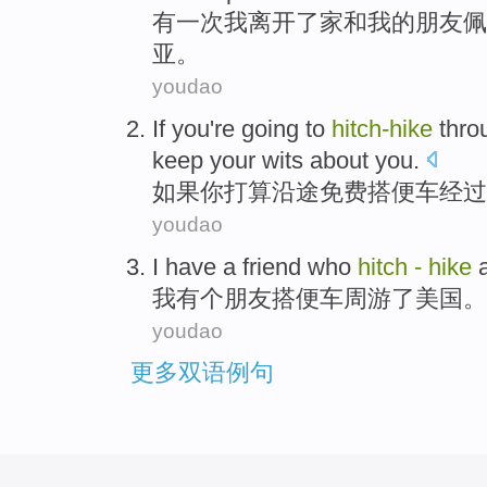
有一次
我
离开了
家
和
我
的
朋友
佩
亚
。
youdao
If
you
're going to
hitch-hike
thro
keep your
wits
about you.
如果
你
打算
沿途免费
搭便车
经过
youdao
I
have
a
friend
who
hitch
-
hike
我
有
个
朋友
搭便车
周游了
美国
。
youdao
更多双语例句