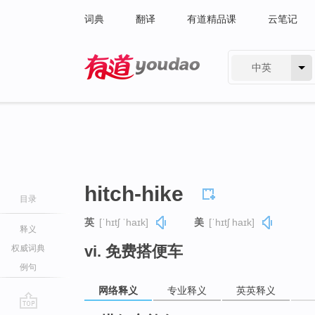
词典
翻译
有道精品课
云笔记
中英
有道 - 网易旗下搜索
hitch-hike
目录
英
[ˈhɪtʃ ˈhaɪk]
美
[ˈhɪtʃ haɪk]
释义
vi. 免费搭便车
权威词典
例句
网络释义
专业释义
英英释义