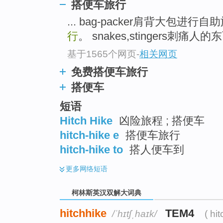
go
搭便车旅行
top
... bag-packer肩背大包进
行
。 snakes,stingers刺痛人的东西
基于1565个网页
-
相关网页
免费搭便车旅行
搭便车
短语
Hitch Hike
凶险旅程 ; 搭便车
hitch-hike e
搭便车旅行
hitch-hike to
搭人便车到
更多
网络短语
柯林斯英汉双解大词典
hitchhike
TEM4
/ˈhɪtʃˌhaɪk/
( hi