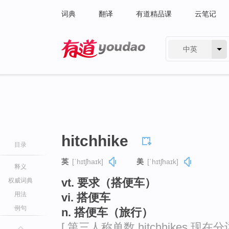
词典
翻译
有道精品课
云笔记
中英
有道 - 网易旗下搜索
hitchhike
目录
英
[ˈhɪtʃhaɪk]
美
[ˈhɪtʃhaɪk]
释义
vt. 要求（搭便车）
权威词典
用法
vi. 搭便车
例句
n. 搭便车（旅行）
[ 第三人称单数 hitchhikes 现在分词 h