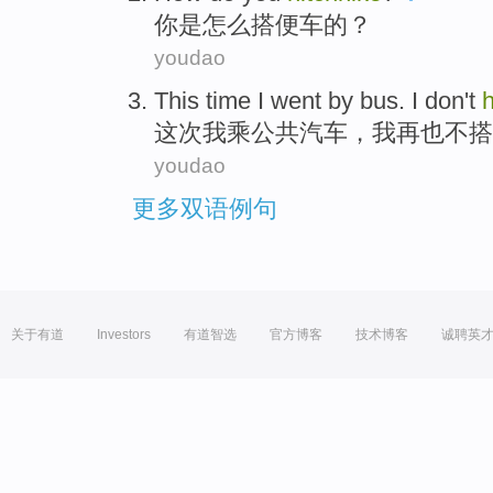
你
是怎么搭便车的
？
youdao
This time
I
went by bus
.
I
don't
h
这次
我
乘
公共汽车，我再也
不
搭
youdao
更多双语例句
关于有道
Investors
有道智选
官方博客
技术博客
诚聘英