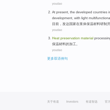
youdao
At present
,
the developed
countries
i
development
,
with
light
multifunctiona
目前
，
发达
国家
在
浆
体
保温
材料
研制
youdao
Heat
preservation
material
processin
保温
材料
的
加工
。
youdao
更多双语例句
关于有道
Investors
有道智选
官