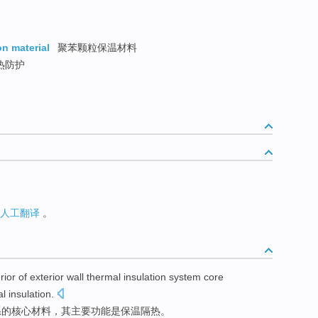
on material
聚苯颗粒保温材料
热防护
人工翻译
。
rior of exterior wall
thermal
insulation
system
core
l insulation.
系
的
核心
材料，
其
主要
功能
是保温隔热。