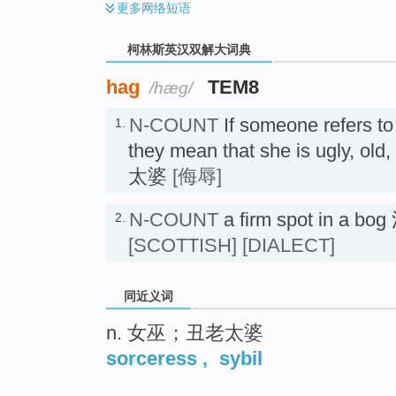
更多
网络短语
柯林斯英汉双解大词典
hag
TEM8
/hæɡ/
N-COUNT
If someone refers t
1.
they mean that she is ugly, ol
太婆
[侮辱]
N-COUNT
a firm spot in a
2.
[SCOTTISH]
[DIALECT]
同近义词
n. 女巫；丑老太婆
sorceress
,
sybil