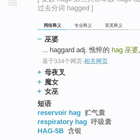
过去分词 hagged ]
go
top
网络释义
专业释义
英英释义
巫婆
... haggard adj. 憔悴的
hag
巫婆
基于334个网页
-
相关网页
母夜叉
魔女
女巫
短语
reservoir hag
贮气囊
respiratory hag
呼吸囊
HAG-5B
含银