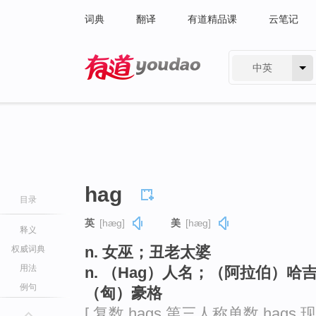
词典
翻译
有道精品课
云笔记
中英
有道 - 网易旗下搜索
hag
目录
英
[hæɡ]
美
[hæɡ]
释义
n. 女巫；丑老太婆
权威词典
用法
n. （Hag）人名；（阿拉伯）
例句
（匈）豪格
[ 复数 hags 第三人称单数 hags 现