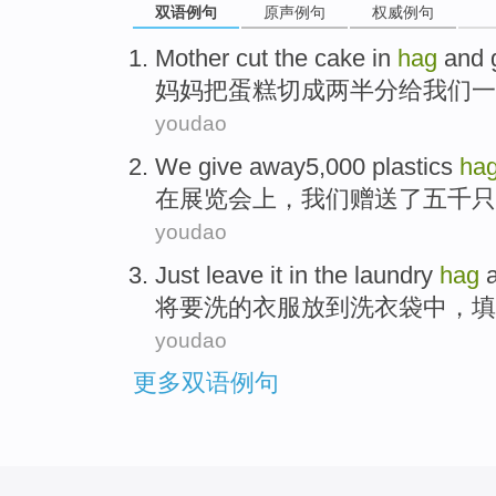
双语例句
原声例句
权威例句
Mother
cut the
cake
in
hag
and 
妈妈
把
蛋糕切
成
两半分给
我们
一
youdao
We
give away5,000
plastics
ha
在
展览
会上，
我们
赠送了五千只
youdao
Just leave
it in
the
laundry
hag
将要
洗
的
衣服放到洗衣
袋中
，
填
youdao
更多双语例句