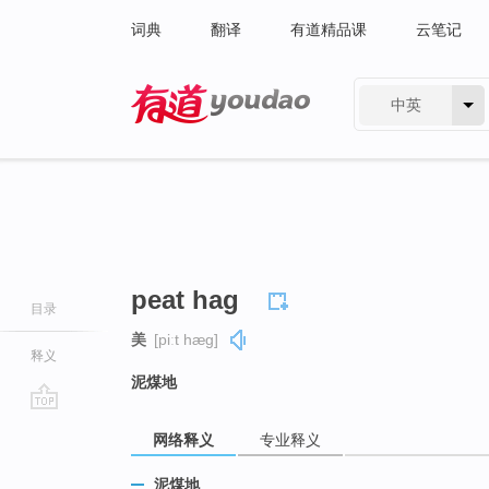
词典
翻译
有道精品课
云笔记
中英
有道 - 网易旗下搜索
peat hag
目录
美
[piːt hæɡ]
释义
泥煤地
go
网络释义
专业释义
top
泥煤地