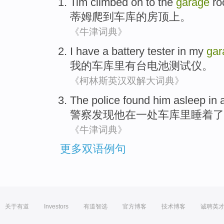
Tim
climbed
on to
the
garage
ro
蒂姆
爬到
车库
的
房顶上
。
《牛津词典》
I
have a
battery
tester
in my
gar
我
的
车库里
有
台
电池
测试仪
。
《柯林斯英汉双解大词典》
The police
found
him
asleep
in
警察
发现
他
在
一
处车库里
睡着了
《牛津词典》
更多双语例句
关于有道
Investors
有道智选
官方博客
技术博客
诚聘英