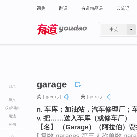
词典
翻译
有道精品课
云笔记
中英
有道 - 网易旗下搜索
garage
目录
英
[ˈɡærɑːʒ]
美
[ɡəˈrɑːʒ]
释义
n. 车库；加油站，汽车修理厂；
权威词典
用法
v. 把……送入车库（或修车厂）
例句
【名】 （Garage）（阿拉伯）
[ 复数 garages 第三人称单数 gar