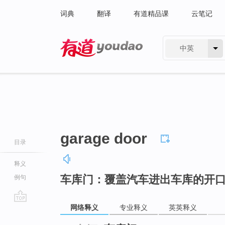
词典
翻译
有道精品课
云笔记
中英
有道 - 网易旗下搜索
garage door
目录
释义
车库门：覆盖汽车进出车库的开
例句
网络释义
专业释义
英英释义
go
top