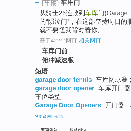
车库门
[车辆]
从骑士26连败到
车库门
(Garag
的“陨泣门”，在这部空费时日
就不要怪我背对着你。
基于422个网页
-
相关网页
车库门前
俯冲减速板
短语
garage door tennis
车库网球赛 
garage door opener
车库开门器 
车位类型
Garage Door Openers
开门器 ;
更多
网络短语
双语例句
权威例句