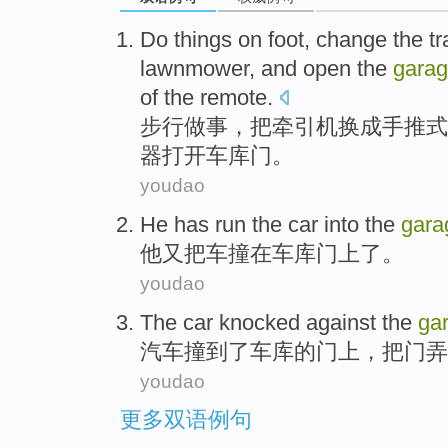
Do things
on foot
,
change
the tr
lawnmower
, and
open the
gara
of
the remote
.
步行
做事
，
把
牵引机
换成
手
推式
器
打开
车库
门
。
youdao
He
has
run the
car
into the
gara
他
又
把
车撞
在
车库
门上
了。
youdao
The car
knocked against
the
ga
汽车
撞
到了
车库
的
门上
，把门
弄
youdao
更多双语例句