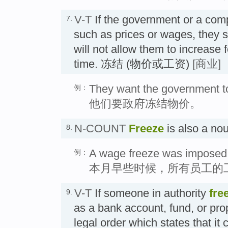
V-T
If the government or a co
7.
such as prices or wages, they sta
will not allow them to increase f
time. 冻结 (物价或工资)
[商业]
They want the government to
例：
他们要政府冻结物价。
N-COUNT
Freeze
is also a n
8.
A wage freeze was imposed on
例：
本月早些时候，所有员工的
V-T
If someone in authority
fre
9.
as a bank account, fund, or prop
legal order which states that it