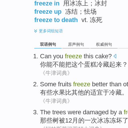
freeze in
用冰冻上；冰封
freeze up
冻结；怯场
freeze to death
vt. 冻死
更多
词组短语
双语例句
原声例句
权威例句
Can
you
freeze
this
cake
?
你
能
不能把
这个
蛋糕
冷藏
起来？
《牛津词典》
Some
fruits
freeze
better than
o
有些
水果
比
其他
的
适宜于冷藏
。
《牛津词典》
The trees
were
damaged
by
a
f
那些
树
被
12月的
一次
冰冻冻
坏