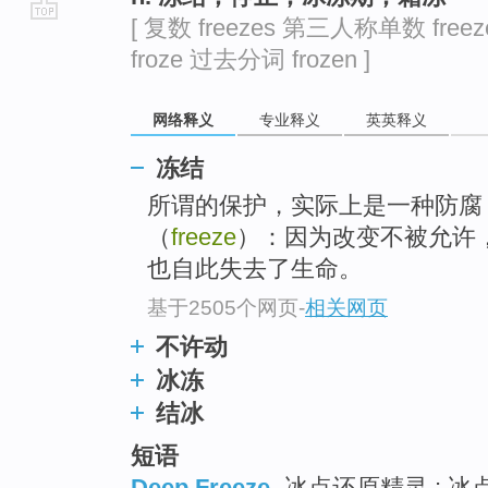
[ 复数 freezes 第三人称单数 free
go
froze 过去分词 frozen ]
top
网络释义
专业释义
英英释义
冻结
所谓的保护，实际上是一种防腐（
（
freeze
）：因为改变不被允许
也自此失去了生命。
基于2505个网页
-
相关网页
不许动
冰冻
结冰
短语
Deep Freeze
冰点还原精灵 ; 冰点