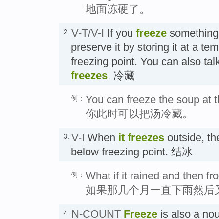
地面冻硬了。
V-T/V-I
If you
freeze
something 
2.
preserve it by storing it at a t
freezing point. You can also ta
freezes
. 冷藏
You can freeze the soup at t
例：
你此时可以把汤冷藏。
V-I
When
it freezes
outside, th
3.
below freezing point. 结冰
What if it rained and then f
例：
如果那几个月一直下雨然后
N-COUNT
Freeze
is also a n
4.