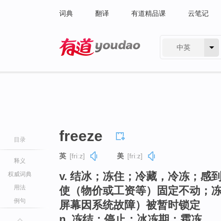
词典
翻译
有道精品课
云笔记
中英
有道 - 网易旗下搜索
freeze
目录
英
[friːz]
美
[friːz]
释义
v. 结冰；冻住；冷藏，冷冻；
权威词典
用法
使（物价或工资等）固定不动；
例句
屏幕因系统故障）被暂时锁定
n. 冻结；停止；冰冻期；霜冻