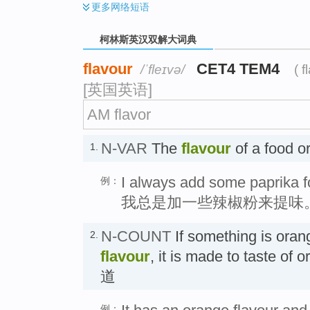
更多
网络短语
柯林斯英汉双解大词典
flavour
CET4 TEM4
/ˈfleɪvə/
( 
[英国英语]
AM flavor
N-VAR
The
flavour
of a food or
1.
I always add some paprika fo
例：
我总是加一些辣椒粉来提味
N-COUNT
If something is ora
2.
flavour
, it is made to taste of
道
例：