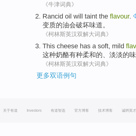
《牛津词典》
Rancid
oil
will
taint
the
flavour
.
变质
的
油
会
破坏
味道
。
《柯林斯英汉双解大词典》
This
cheese
has a
soft
,
mild
fla
这种
奶酪
有种
柔和
的、
淡淡的
味
《柯林斯英汉双解大词典》
更多双语例句
关于有道
Investors
有道智选
官方博客
技术博客
诚聘英