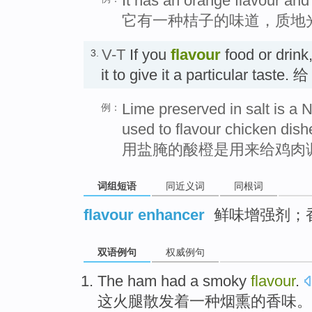
It has an orange flavour and
它有一种桔子的味道，质地
V-T
If you
flavour
food or drink
3.
it to give it a particular ta
Lime preserved in salt is a N
例：
used to flavour chicken dish
用盐腌的酸橙是用来给鸡肉
词组短语
同近义词
同根词
flavour enhancer
鲜味增强剂；
双语例句
权威例句
The
ham
had
a
smoky
flavour
.
这
火腿
散发着
一种
烟熏
的香味。