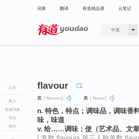
词典
翻译
有道精品课
云笔记
中英
有道 - 网易旗下搜索
flavour
目录
英
[ˈfleɪvə(r)]
美
[ˈfleɪvər]
释义
n. 特色，特点；调味品，调味香
权威词典
用法
味，味道
例句
v. 给……调味；使（艺术品、文
[ 复数 flavours 第三人称单数 flav