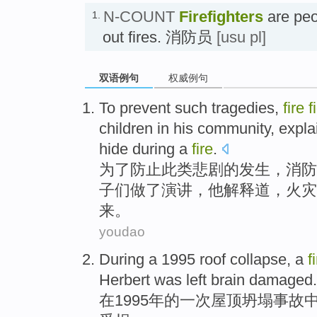
N-COUNT
Firefighters
are peo
1.
out fires. 消防员
[usu pl]
双语例句
权威例句
To
prevent
such
tragedies
,
fire
f
children
in
his
community
,
expla
hide
during
a
fire
.
为了
防止
此类
悲剧
的发生，
消防
子
们做了演讲，
他
解释道
，
火灾
来
。
youdao
During
a
1995
roof
collapse
,
a
f
Herbert
was
left
brain
damaged
.
在
1995年的
一次
屋顶
坍塌事故