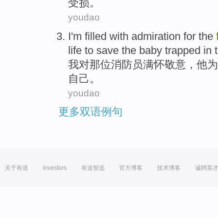
受损。
youdao
I'm
filled with admiration
for
the
life
to
save
the
baby
trapped
in
我
对
那位
消防员
满怀
敬意，
他
为
自己
。
youdao
更多双语例句
关于有道
Investors
有道智选
官方博客
技术博客
诚聘英