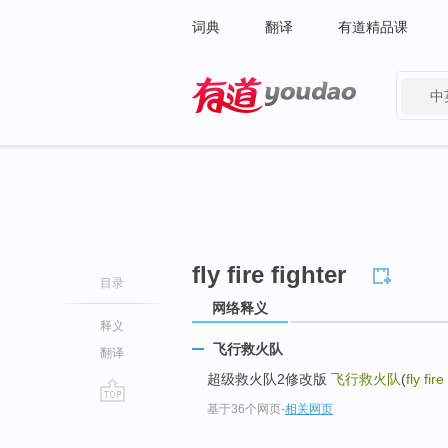
词典
翻译
有道精品课
中
有道 - 网易旗下搜索
fly fire fighter
目录
网络释义
释义
飞行救火队
翻译
超级救火队2修改版
飞行救火队
(
fly fire
基于36个网页
-
相关网页
go
top