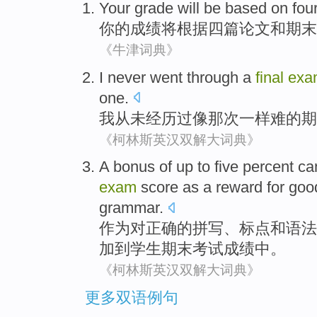
Your
grade
will be
based on
fou
你
的
成绩
将
根据
四
篇论文
和
期末
《牛津词典》
I
never
went through
a
final
exa
one.
我
从未
经历
过
像
那次
一样
难
的
期
《柯林斯英汉双解大词典》
A
bonus
of
up to
five percent
ca
exam
score
as a
reward for
goo
grammar
.
作为
对
正确
的
拼写
、
标点
和
语法
加
到
学生
期末
考试
成绩中
。
《柯林斯英汉双解大词典》
更多双语例句