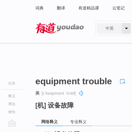
词典
翻译
有道精品课
云笔记
中英
有道 - 网易旗下搜索
equipment trouble
目录
美
[ɪˈkwɪpmənt ˈtrʌbl]
释义
[机] 设备故障
用法
例句
网络释义
专业释义
go