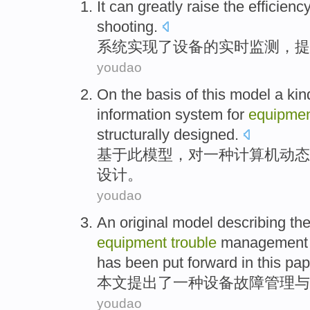
It
can greatly
raise
the efficienc
shooting
.
系统
实现
了
设备
的
实时监测，
提
youdao
On the
basis
of
this
model
a
kin
information
system
for
equipme
structurally
designed
.
基于
此
模型
，对
一
种
计算机
动态
设计
。
youdao
An
original
model
describing
th
equipment
trouble
management
has been
put forward
in this
pap
本文
提出
了
一种
设备
故障
管理
与
youdao