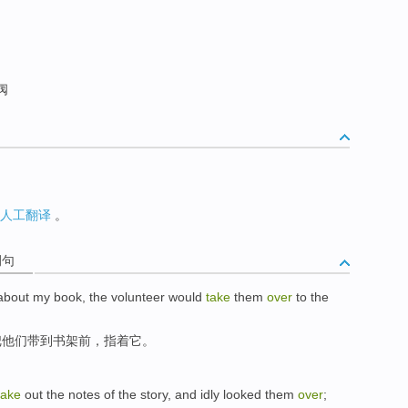
阀
人工翻译
。
例句
 about
my
book
,
the volunteer
would
take
them
over
to
the
把
他们
带到
书架
前，
指着
它。
take
out
the
notes
of
the
story
, and
idly looked
them
over
;