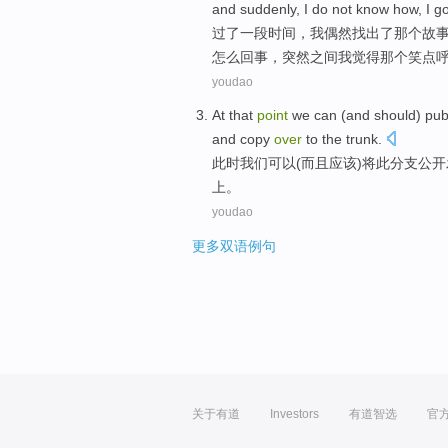
and
suddenly
,
I
do not
know
how
,
I
go
过了一
段
时间，
我
偶然
找出
了那个
故
怎么
回事，突然之间我
觉得
那个
笑点
youdao
At that
point
we
can
(
and
should
)
pub
and
copy
over
to the trunk.
此时
我们
可以
(
而且
应该
)将此
分支
公开
上。
youdao
更多双语例句
关于有道
Investors
有道智选
官