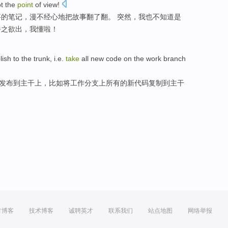
t
the
point
of view!
事
的
笔记
，
漫不经心
地把故事翻了翻。
突然
，我也
不
知道
是
呼之欲出，我懂啦！
lish
to
the
trunk
,
i.e.
take
all
new
code
on
the
work
branch
发布
到
主干
上，
比如
将
工作
分支
上
所有
的
新
代码
复制
到主干
方博客
技术博客
诚聘英才
联系我们
站点地图
网络举报