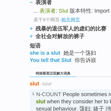
go
表演者
top
...
表演者
:
Slut
版本特性: Import 出版
基于8个网页
-
相关网页
残暴的退伍军人的虚幻的比赛
全社会对解放的裤子
短语
she is a slut
她是一个荡妇
You tell that Slut
你告诉嵌
柯林斯英汉双解大词典
slut
/slʌt/
N-COUNT
People sometimes re
1.
slut
when they consider her to 
sexual behaviour. 荡妇; 婊子
[