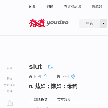
词典
翻译
有道精品课
云笔记
中英
有道 - 网易旗下搜索
slut
目录
英
[slʌt]
美
[slʌt]
释义
n. 荡妇；懒妇；母狗
权威词典
用法
网络释义
英英释义