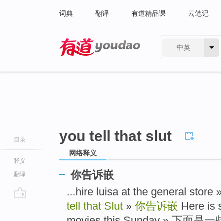
词典
翻译
有道精品课
云笔记
中英
有道 - 网易旗下搜索
you tell that slut
目录
网络释义
释义
你告诉嵌
翻译
...hire luisa at the gener
tell that Slut
»
你告诉嵌
Here is 
go
top
movies this Sunday » 下