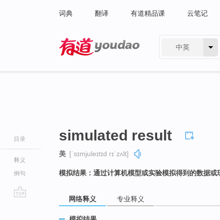
词典
翻译
有道精品课
云笔记
中英
有道 - 网易旗下搜索
simulated result
目录
美
[ˈsɪmjuleɪtɪd rɪˈzʌlt]
释义
模拟结果：通过计算机模型或实验模拟得到的数据或
例句
网络释义
专业释义
go
top
模拟结果