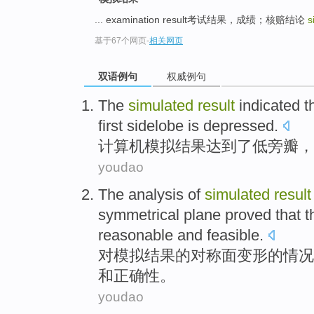
... examination result考试结果，成绩；核赔结论
s
基于67个网页
-
相关网页
双语例句
权威例句
The
simulated
result
indicated
t
first
sidelobe
is depressed.
计算机
模拟
结果
达到
了
低旁
瓣
，
youdao
The
analysis
of
simulated
result
symmetrical
plane
proved that
t
reasonable
and
feasible
.
对
模拟
结果
的
对称
面
变形
的情况
和
正确性
。
youdao