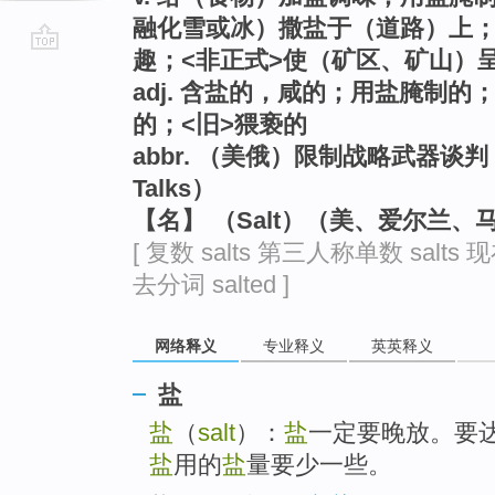
融化雪或冰）撒盐于（道路）上
趣；<非正式>使（矿区、矿山）
go
adj. 含盐的，咸的；用盐腌制
top
的；<旧>猥亵的
abbr. （美俄）限制战略武器谈判（Stra
Talks）
【名】 （Salt）（美、爱尔兰
[ 复数 salts 第三人称单数 salts 现
去分词 salted ]
网络释义
专业释义
英英释义
盐
盐
（
salt
）：
盐
一定要晚放。要
盐
用的
盐
量要少一些。