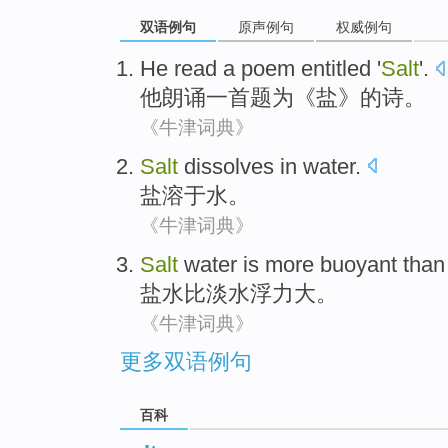
双语例句
原声例句
权威例句
He
read
a poem
entitled '
Salt
'.
他
朗诵
一首
题为《
盐
》的诗。
《牛津词典》
Salt
dissolves in
water
.
盐
溶于
水
。
《牛津词典》
Salt
water
is more
buoyant
than
盐水
比
淡水
浮力大
。
《牛津词典》
更多双语例句
百科