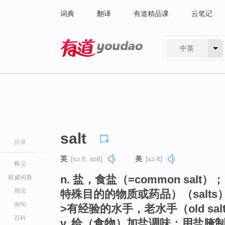
词典
翻译
有道精品课
云笔记
中英
有道 - 网易旗下搜索
salt
目录
英
[sɔːlt; sɒlt]
美
[sɔːlt]
释义
n. 盐，食盐（=common sa
权威词典
用法
特殊目的的物质或药品）（salt
例句
>有经验的水手，老水手（old sal
百科
v. 给（食物）加盐调味；用盐腌制（