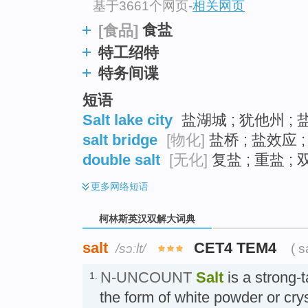
基于3661个网页
-
相关网页
食盐
[食品]
特工绍特
特务间谍
短语
Salt lake city
盐湖城 ; 犹他州 ;
salt bridge
[物化]
盐桥 ; 盐效应 
double salt
[无化]
复盐 ; 重盐 ; 
更多
网络短语
柯林斯英汉双解大词典
salt
CET4 TEM4
/sɔːlt/
( s
N-UNCOUNT
Salt
is a strong-t
1.
the form of white powder or crys