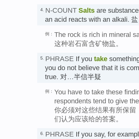
N-COUNT
Salts
are substance
4.
an acid reacts with an alkali. 盐
The rock is rich in mineral sa
例：
这种岩石富含矿物盐。
PHRASE
If you
take
somethin
5.
you do not believe that it is co
true. 对…半信半疑
You have to take these findi
例：
respondents tend to give the
你必须对这些结果有所保留
们认为应该给的答案。
PHRASE
If you say, for exampl
6.