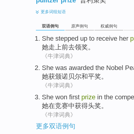
pulitzer prize
普利策奖
更多
词组短语
双语例句
原声例句
权威例句
She
stepped up
to
receive her
p
她
走上
前去
领奖
。
《牛津词典》
She
was awarded
the Nobel
Pe
她
获
颁诺贝尔和平奖。
《牛津词典》
She
won first
prize
in the
compet
她
在
竞赛中
获得
头奖。
《牛津词典》
更多双语例句