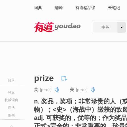
词典
翻译
有道精品课
云笔记
中英
有道 - 网易旗下搜索
prize
目录
英
[praɪz]
美
[praɪz]
释义
n. 奖品，奖项；非常珍贵的人
权威词典
用法
物）；<史>（海战中）缴获的敌
例句
adj. 可获奖的，优等的；作为
正式>完全的；非常重要的，珍贵