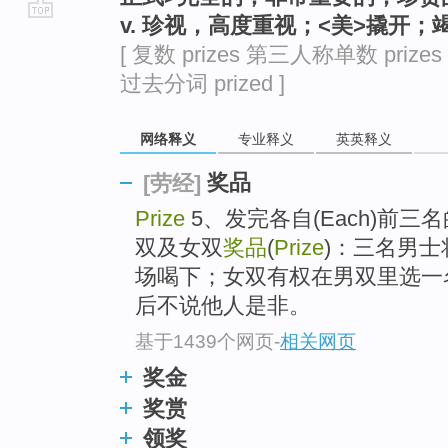
v. 珍视，高度重视；<美>撬开
go
[ 复数 prizes 第三人称单数 prizes
top
过去分词 prized ]
网络释义
专业释义
英英释义
奖品
[劳经]
Prize
5、发完各自(Each)前三名
双及女双
奖品
(
Prize
)：三名男
场喝下；女双有权在男双里选一
后不说他人是非。
基于1439个网页
-
相关网页
奖金
奖赏
领奖