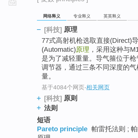
go
网络释义
专业释义
英英释义
top
原理
[科技]
77式高射机枪选取直接(Direc
(Automatic)
原理
，采用这种与M
是为了减轻重量。导气箍位于枪
调节器，通过三条不同深度的气
量。
基于4084个网页
-
相关网页
原则
[科技]
法则
短语
Pareto principle
帕雷托法则 ; 帕
原理