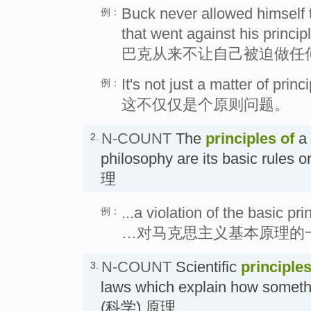
Buck never allowed himself t
例：
that went against his princip
巴克从来不让自己被迫做任
It's not just a matter of princi
例：
这不仅仅是个原则问题。
N-COUNT
The
principles
of
a 
2.
philosophy are its basic rul
理
...a violation of the basic pr
例：
…对马克思主义基本原理的
N-COUNT
Scientific
principle
3.
laws which explain how someth
(科学) 原理