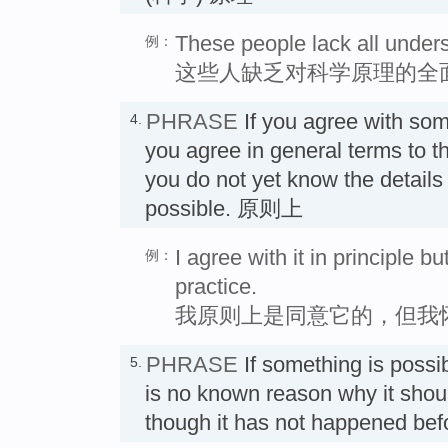
These people lack all underst
例：
这些人缺乏对科学原理的全
PHRASE
If you agree with so
4.
you agree in general terms to th
you do not yet know the details o
possible. 原则上
I agree with it in principle but
例：
practice.
我原则上是同意它的，但我
PHRASE
If something is possi
5.
is no known reason why it shou
though it has not happened 