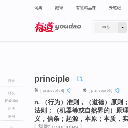
词典
翻译
有道精品课
云笔记
中英
有道 - 网易旗下搜索
principle
目录
英
[ˈprɪnsəp(ə)l]
美
[ˈprɪnsəp(ə)l]
释义
n. （行为）准则，（道德）原
权威词典
用法
法则；（机器等或自然界的）原
例句
义，信条；起源，本原；本质，
[ 复数 principles ]