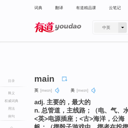
词典
翻译
有道精品课
云笔记
中英
有道 - 网易旗下搜索
main
目录
英
[meɪn]
美
[meɪn]
释义
adj. 主要的，最大的
权威词典
用法
n. 总管道，主线路；（电、气、水的
例句
<英>电源插座；<古>海洋，公海（
帆；（掷骰子游戏中，掷者在投掷