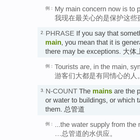
My main concern now is to pr
例：
我现在最关心的是保护这些
PHRASE
If you say that somet
2.
main
, you mean that it is gener
there may be exceptions. 大体
Tourists are, in the main, s
例：
游客们大都是有同情心的人
N-COUNT
The
mains
are the 
3.
or water to buildings, or whic
them. 总管道
...the water supply from the
例：
…总管道的水供应。