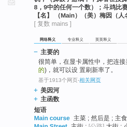
8，9中的任何一个数）；斗鸡比
go
【名】 （Main）（美）梅因（人
top
[ 复数 mains ]
网络释义
专业释义
英英释义
主要的
很简单，在显卡属性中，把连接
的
)，就可以设 置刷新率了。
基于1913个网页
-
相关网页
美因河
主函数
短语
Main course
主菜 ; 然后是 ; 主
Main Street
主街 ;
[公路]
大街 ; 