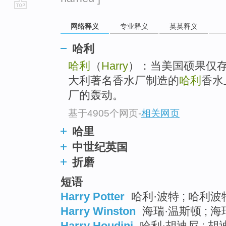
go
网络释义
专业释义
英英释义
top
哈利
哈利
（
Harry
）：当美国硕果仅
大利著名香水厂制造的
哈利
香水
厂的轰动。
基于4905个网页
-
相关网页
哈里
中世纪英国
折磨
短语
Harry Potter
哈利·波特 ; 哈利波特
Harry Winston
海瑞·温斯顿 ; 海
Harry Houdini
哈利·胡迪尼 ; 胡