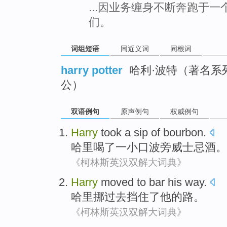
...因业务缠身不断奔跑于
们。
词组短语
同近义词
同根词
harry potter
哈利·波特（著名系
公）
双语例句
原声例句
权威例句
Harry
took
a sip
of
bourbon
.
哈里
喝了
一小
口波旁威士忌酒。
《柯林斯英汉双解大词典》
Harry
moved
to
bar
his
way
.
哈里
挪过去
挡住了
他
的
路
。
《柯林斯英汉双解大词典》