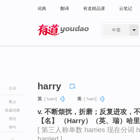
词典
翻译
有道精品课
云笔记
中英
有道 - 网易旗下搜索
harry
目录
英
[ˈhæri]
美
[ˈhæri]
释义
v. 不断烦扰，折磨；反复进攻，
权威词典
用法
【名】 （Harry）（英、瑞）哈
例句
[ 第三人称单数 harries 现在分词 ha
harried ]