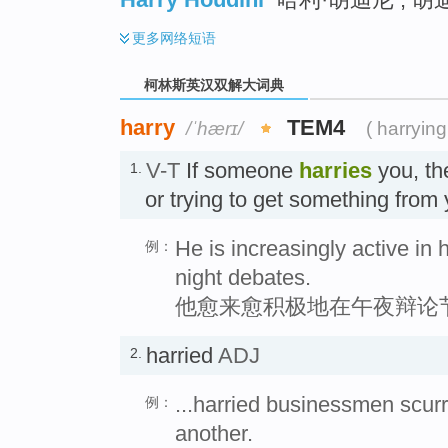
更多
网络短语
柯林斯英汉双解大词典
harry
TEM4
/ˈhærɪ/
( harrying
V-T
If someone
harries
you, th
1.
or trying to get something f
He is increasingly active in 
例：
night debates.
他愈来愈积极地在午夜辩论
harried
ADJ
2.
...harried businessmen scurr
例：
another.