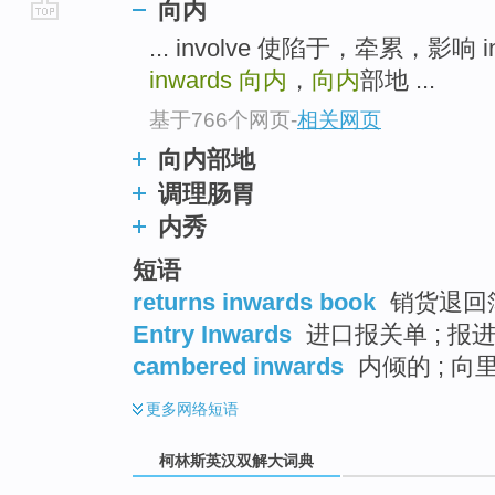
向内
go
... involve 使陷于，牵累，影
top
inwards
向内
，
向内
部地 ...
基于766个网页
-
相关网页
向内部地
调理肠胃
内秀
短语
returns inwards book
销货退回簿
Entry Inwards
进口报关单 ; 报
cambered inwards
内倾的 ; 向
更多
网络短语
柯林斯英汉双解大词典