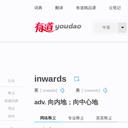
词典
翻译
有道精品课
云笔记
中英
有道 - 网易旗下搜索
inwards
目录
英
[ˈɪnwədz]
美
[ˈɪnwərdz]
释义
adv. 向内地；向中心地
权威词典
用法
例句
网络释义
专业释义
英英释义