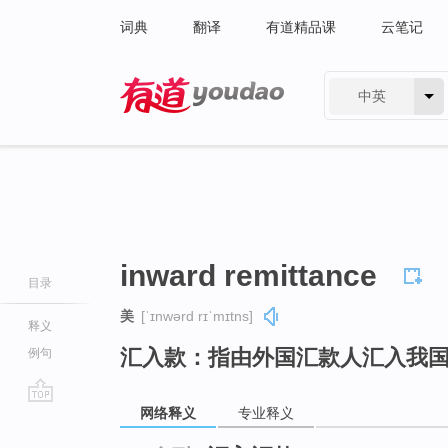
词典
翻译
有道精品课
云笔记
中英
有道 - 网易旗下搜索
inward remittance
目录
美
[ˈɪnwərd rɪˈmɪtns]
释义
汇入款：指由外国汇款人汇入我
例句
网络释义
专业释义
go
top