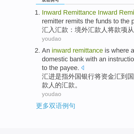
Inward
Remittance
Inward
Remi
remitter
remits the
funds
to
the 
汇入
汇款
：
境外
汇款
人
将
款项
从
youdao
An
inward
remittance
is
where 
domestic
bank
with
an instructi
to the payee
.
汇
进
是
指
外国
银行
将
资金
汇
到
国
款人
的汇款。
youdao
更多双语例句