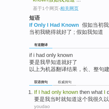
top
基于1个网页
-
相关网页
短语
If Only I Had Known
假如当初我知
当初我晓得就好了 ; 假如我知道
有道翻译
if i had only known
要是我早知道就好了
以上为机器翻译结果，长、整句
双语例句
权威例句
If
I
had
only
known
then
what
I
要是
我
当时就
知道这个
我
很久
以
youdao