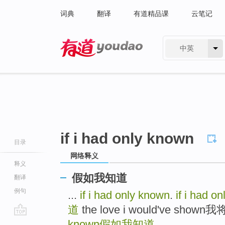
词典
翻译
有道精品课
云笔记
中英
有道 - 网易旗下搜索
if i had only known
目录
网络释义
释义
假如我知道
翻译
例句
...
if i had only known
.
if i had o
道
the love i would've sh
go
known
假如我知道
...