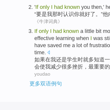
'
If
only
I
had
known
you
then
,'
h
“
要是
我
那时
认识
你
就
好了。”
他
《牛津词典》
If
only
I
had
known
a little bit
mo
effective
learning
when
I
was
sti
have
saved
me
a
lot
of
frustrati
time
.
如果
在
我
还是
学生
时
就
多
知道
一
会使
我
减少
很多
挫折
，
最重要
的
youdao
更多双语例句