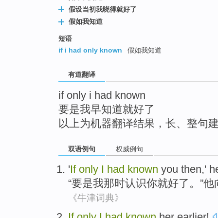
top
假设当初我晓得就好了
假如我知道
短语
if i had only known
假如我知道
有道翻译
if only i had known
要是我早知道就好了
以上为机器翻译结果，长、整句
双语例句
权威例句
'
If
only
I
had
known
you
then
,'
h
“
要是
我
那时
认识
你
就
好了。”
他
《牛津词典》
If
only
I
had
known
her
earlier
!