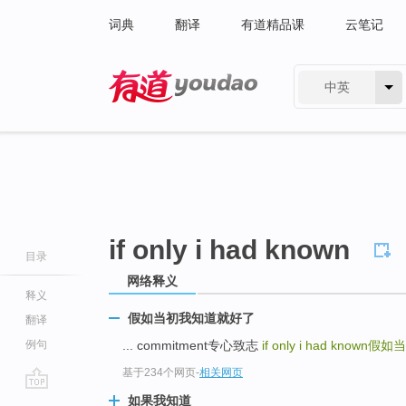
词典
翻译
有道精品课
云笔记
中英
有道 - 网易旗下搜索
if only i had known
目录
网络释义
释义
假如当初我知道就好了
翻译
例句
... commitment专心致志
if only i had known
假如当
基于234个网页
-
相关网页
go
如果我知道