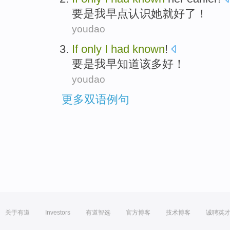
要是
我
早点
认识
她
就
好了！
youdao
If
only
I
had
known
!
要是
我
早
知道该多好！
youdao
更多双语例句
关于有道
Investors
有道智选
官方博客
技术博客
诚聘英