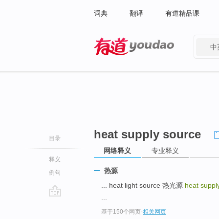
词典
翻译
有道精品课
中
有道 - 网易旗下搜索
heat supply source
目录
网络释义
专业释义
释义
热源
例句
... heat light source 热光源
heat suppl
...
go
基于150个网页
-
相关网页
top