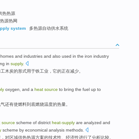
供热热源
热源热网
upply system
多热源自动供水系统
r
homes
and
industries
and also
used
in
the
iron
industry
ing
in
supply
.
加工
木炭
的形式
用于
铁
工业
，它
的
正在
减少。
ly
oxygen
,
and
a
heat
source
to bring
the fuel
up to
氧气
还有
使
燃料
到底
燃烧温度的
热量
。
t
source
scheme
of
district
heat-
supply
are analyzed
and
y
scheme by economical analysis
methods
.
程，
对
区域
供热
热源
方案
的
技术性
、经济性
进行
了分析
比较
。