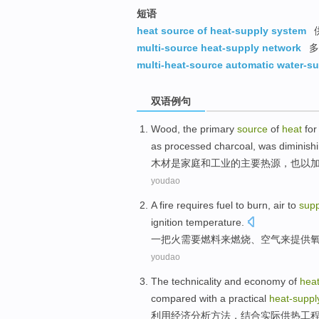
短语
heat source of heat-supply system
multi-source heat-supply network
多
multi-heat-source automatic water-s
双语例句
Wood
,
the
primary
source
of
heat
fo
as
processed
charcoal
,
was diminish
木材
是
家庭
和
工业
的
主要
热源
，
也
以
youdao
A
fire
requires
fuel
to
burn
,
air
to
supp
ignition
temperature
.
一
把火
需要
燃料
来
燃烧
、
空气
来
提供
youdao
The
technicality
and
economy
of
hea
compared
with a
practical
heat-
suppl
利用
经济
分析
方法，结合
实际
供热
工