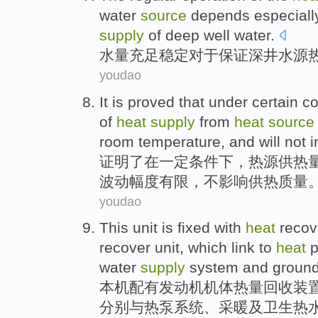
water
source
depends especiall
supply
of deep well
water
.
水量
充足
稳定
对于
保证
深井
水源
youdao
It is
proved
that under
certain
co
of
heat
supply
from
heat
source
room
temperature
, and
will not
i
证明了
在
一定
条件下
，
热源
供热
波动幅度
有限，
不
影响
供热
质量
youdao
This
unit
is fixed with
heat
recov
recover unit,
which
link to
heat
water
supply
system
and
groun
本机
配有
发动机机体
热量
回收
装
分别与
热泵
系统
、
采暖
及卫生
热