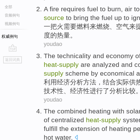
全部
A
fire
requires
fuel
to
burn
,
air
t
音频例句
source
to bring
the fuel
up to ign
视频例句
一
把火
需要
燃料
来
燃烧
、
空气
来
度的
热量
。
权威例句
youdao
The
technicality
and
economy
o
go
返回词典
top
heat-
supply
are analyzed
and
c
supply
scheme by economical a
利用
经济
分析
方法，结合
实际
供
技术性
、经济性
进行
了分析
比较
youdao
The
combined
heating
with
sola
of
centralized
heat-
supply
syst
fulfill
the extension
of
heating
pe
hot water
.