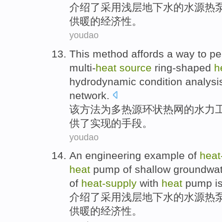
介绍
了
采用
浅层
地下水
的
水源
热
供暖的经济性。
youdao
This
method
affords
a
way
to pe
multi-
heat
source
ring-shaped
h
hydrodynamic
condition
analysi
network.
该
方法
为多
热源
环状
热网
的
水力
供了实现的
手段
。
youdao
An
engineering
example
of
heat
heat
pump of
shallow
groundwat
of
heat-
supply
with
heat
pump i
介绍了
采用
浅层
地下水
的
水源
热
供暖的
经济性
。