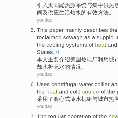
引入
太阳能
热源
系统
与
集中
供热
间
及
供应
生活
热水
的
有效
方法
。
youdao
This paper
mainly
describes
the
reclaimed
sewage
as
a supple-
the
cooling
systems
of
heat
and 
States
.
本文
主要
介绍
美国
热电厂
利用
城
却水
补充
水
的
情况。
youdao
Uses
centrifugal
water chiller
an
the
heat
and cold
source
of the
采用了
离心式
冷水
机组
与
城市
热
youdao
The
regular
operation
of the
hea