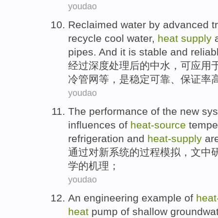
youdao
Reclaimed
water by advanced t
recycle
cool water
,
heat
supply
pipes
. And it is
stable
and
reliab
经过深度处理后
的中水，
可
应用
冷
管网
等，
是
稳定
可靠、保证率
youdao
The
performance
of the
new
sy
influences
of
heat-
source
temper
refrigeration and
heat-
supply
are
通过对
新
系统
的
过程
模拟，文中
学的机理；
youdao
An
engineering
example
of
heat
heat
pump
of
shallow
groundwat