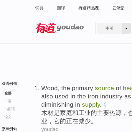
词典
翻译
有道精品课
云笔记
中英
有道 - 网易旗下搜索
双语例句
Wood
,
the
primary
source
of
he
全部
also
used
in
the
iron
industry
a
口语
diminishing
in
supply
.
书面语
木材
是
家庭
和
工业
的
主要
热源
，
论文
业
，它
的
正在
减少。
youdao
原声例句