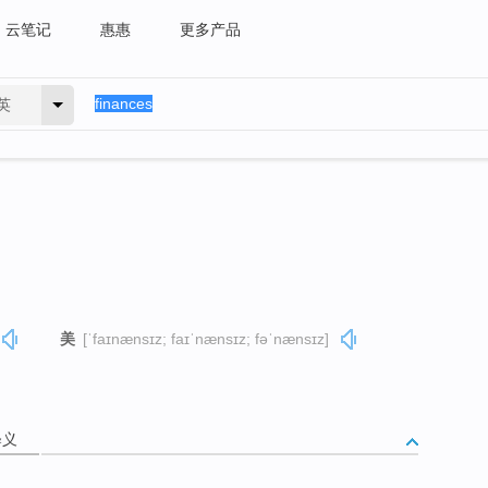
云笔记
惠惠
更多产品
英
美
[ˈfaɪnænsɪz; faɪˈnænsɪz; fəˈnænsɪz]
释义