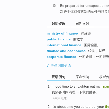
例：
Be prepared for unexpected ne
对关于你财务状况的意外消息要
词组短语
同近义词
ministry of finance
财政部
public finance
财政学
international finance
国际金融
finance and economics
经济，财经；
corporate finance
公司金融；公司理
更多
词组短语
双语例句
原声例句
权威
I
need
time
to
straighten out
my
fina
我
需要
时间
清理
一下
我
的
财务
。
《牛津词典》
It
's
about
time
you
sorted out
your
fi