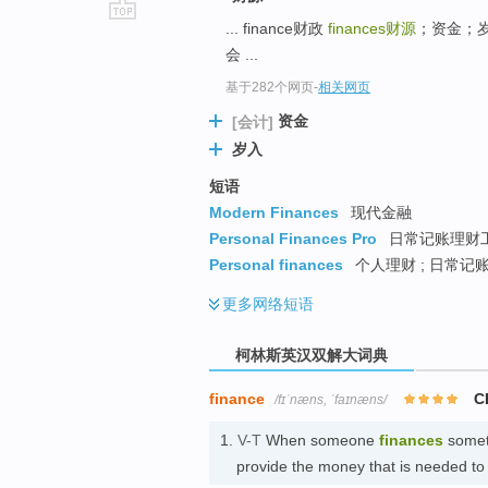
... finance财政
finances
财源
；资金；岁入 
go
会 ...
top
基于282个网页
-
相关网页
资金
[会计]
岁入
短语
Modern Finances
现代金融
Personal Finances Pro
日常记账理财工具
Personal finances
个人理财 ; 日常记账
更多
网络短语
柯林斯英汉双解大词典
finance
C
/fɪˈnæns, ˈfaɪnæns/
1.
V-T
When someone
finances
someth
provide the money that is needed t