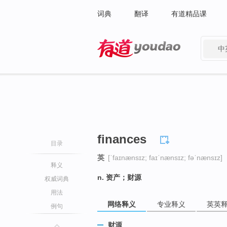
词典
翻译
有道精品课
中
有道 - 网易旗下搜索
finances
目录
英
[ˈfaɪnænsɪz; faɪˈnænsɪz; fəˈnænsɪz]
释义
n. 资产；财源
权威词典
用法
网络释义
专业释义
英英
例句
财源