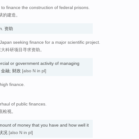
to finance the construction of federal prisons.
狱的建造。
un. 资助
 Japan seeking finance for a major scientific project.
重大科研项目寻求资助。
cial or government activity of managing
ent. 金融; 财政
[also N in pl]
 high finance.
aul of public finances.
底检视。
mount of money that you have and how well it
务状况
[also N in pl]