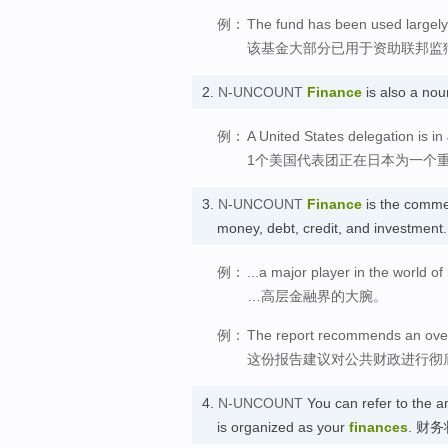
例：
The fund has been used largely 
该基金大部分已用于资助联邦监
2.
N-UNCOUNT
Finance
is also a no
例：
A United States delegation is in
1个美国代表团正在日本为一个
3.
N-UNCOUNT
Finance
is the commer
money, debt, credit, and investm
例：
...a major player in the world of
…高层金融界的大腕。
例：
The report recommends an overh
这份报告建议对公共财政进行彻
4.
N-UNCOUNT
You can refer to the a
is organized as your
finances
. 财