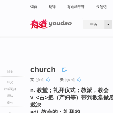
词典
翻译
有道精品课
云笔记
中英
有道 - 网易旗下搜索
church
目录
英
[tʃɜːtʃ]
美
[tʃɜːrtʃ]
释义
n. 教堂；礼拜仪式；教派，教会
权威词典
用法
v. <古>把（产妇等）带到教堂
例句
裁决
adj. 教会的；礼拜的