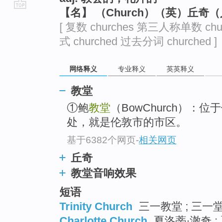
【名】 （Church）（英）丘奇
go
[ 复数 churches 第三人称单数 chu
top
式 churched 过去分词 churched ]
网络释义
专业释义
英英释义
教堂
①鲍
教堂
（BowChurch）
处，就是伦敦市的市区。
基于6382个网页
-
相关网页
丘奇
教堂音响效果
短语
Trinity Church
三一教堂 ; 三一堂
Charlotte Church
夏洛蒂·澈奇 ;