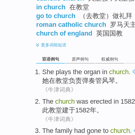
in church
在教堂
go to church
（去教堂）做礼拜
roman catholic church
罗马天
church of england
英国国教
更多
词组短语
双语例句
原声例句
权威例句
She
plays
the organ
in
church
.
她
在
教堂负责弹奏
管风琴
。
《牛津词典》
The
church
was erected in
1582
此
教堂
建于
1582年。
《牛津词典》
The family
had
gone to
church
.