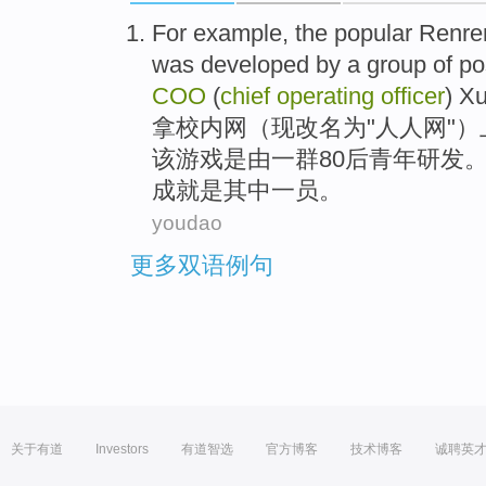
For
example
,
the
popular
Renre
was
developed
by
a
group of
po
COO
(
chief
operating
officer
)
Xu
拿校内网（现改名
为
"人人网"）
该
游戏
是
由
一
群
80后
青年
研发
成就是其中一员。
youdao
更多双语例句
关于有道
Investors
有道智选
官方博客
技术博客
诚聘英