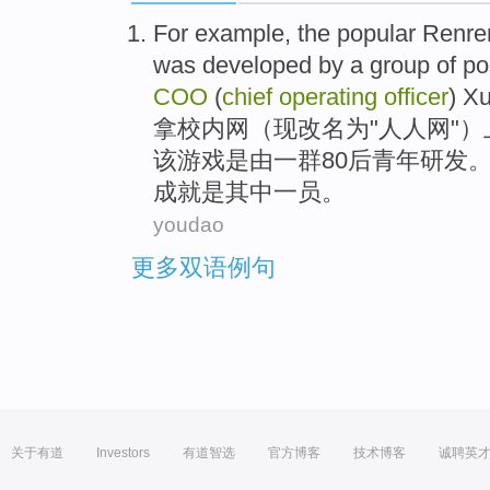
For
example
,
the
popular
Renre
was
developed
by
a
group of
po
COO
(
chief
operating
officer
)
Xu
拿校内网（现改名
为
"人人网"）
该
游戏
是
由
一
群
80后
青年
研发
成就是其中一员。
youdao
更多双语例句
关于有道
Investors
有道智选
官方博客
技术博客
诚聘英