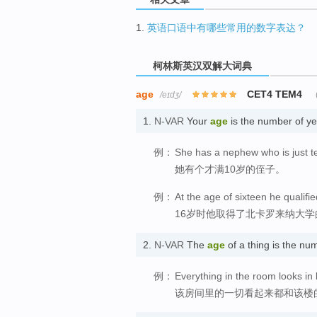
1.
英语口语中有哪些常用的数字表达？
柯林斯英汉双解大词典
age
CET4 TEM4
/eɪdʒ/
1.
N-VAR
Your
age
is the number of y
例：
She has a nephew who is just t
她有个才满10岁的侄子。
例：
At the age of sixteen he qualifie
16岁时他取得了北卡罗来纳大
2.
N-VAR
The
age
of a thing is the n
例：
Everything in the room looks in 
该房间里的一切看起来都和该楼