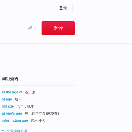
登录
词组短语
at the age of
在…岁
of age
成年
old age
老年；晚年
at one's age
在…这个年龄(或岁数)
information age
信息时代
更多
词组短语