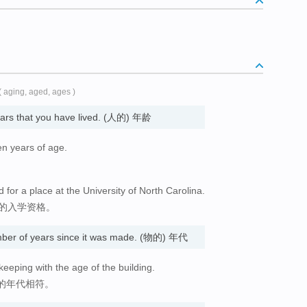
( aging, aged, ages )
ears that you have lived. (人的) 年龄
en years of age.
d for a place at the University of North Carolina.
学的入学资格。
umber of years since it was made. (物的) 年代
keeping with the age of the building.
的年代相符。