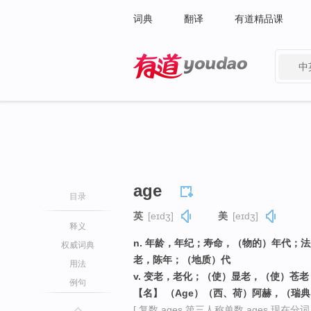
词典
翻译
有道精品课
中
有道 - 网易旗下搜索
age
目录
英
[eɪdʒ]
美
[eɪdʒ]
释义
n. 年龄，年纪；寿命，（物的）年代；
权威词典
老，陈年；（地质）代
用法
v. 变老，老化；（使）显老，（使）苍
例句
【名】 （Age）（西、荷）阿赫，（瑞
[ 复数 ages 第三人称单数 ages 现在分词 a