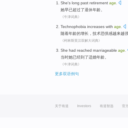
She
's long
past
retirement
age
.
她
早已
超过
了退休
年龄
。
《牛津词典》
Technophobia
increases with
age
.
随着
年龄的增长，
技术恐惧感越来越
《柯林斯英汉双解大词典》
She
had
reached
marriageable
age
.
当时
她
已经
到了
适
婚
年龄
。
《牛津词典》
更多双语例句
关于有道
Investors
有道智选
官