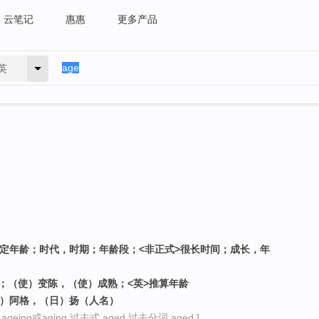
云笔记
惠惠
更多产品
英
法定年龄；时代，时期；年龄段；<非正式>很长时间；成长，年
老；（使）变陈，（使）成熟；<英>推算年龄
典）阿格，（日）扬（人名）
geing或aging 过去式 aged 过去分词 aged ]