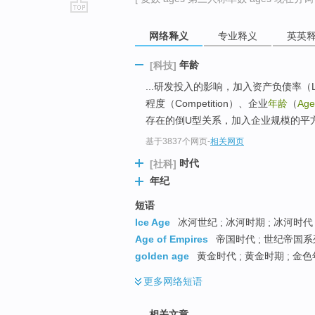
go
网络释义
专业释义
英英
top
年龄
[科技]
...研发投入的影响，加入资产负债率（L
程度（Competition）、企业
年龄
（
Age
存在的倒U型关系，加入企业规模的平方
基于3837个网页
-
相关网页
时代
[社科]
年纪
短语
Ice Age
冰河世纪 ; 冰河时期 ; 冰河时代 
Age of Empires
帝国时代 ; 世纪帝国系列
golden age
黄金时代 ; 黄金时期 ; 金色
更多
网络短语
相关文章