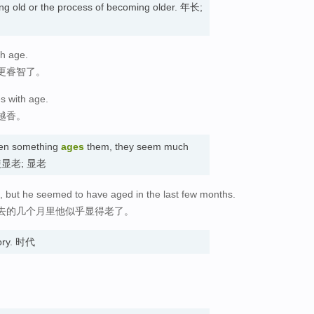
eing old or the process of becoming older. 年长;
h age.
更睿智了。
s with age.
越香。
hen something
ages
them, they seem much
t. 使显老; 显老
 but he seemed to have aged in the last few months.
去的几个月里他似乎显得老了。
tory. 时代