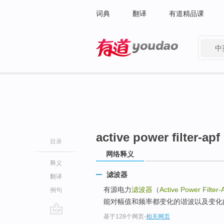
词典
翻译
有道精品课
中
有道 - 网易旗下搜索
active power filter-apf
目录
网络释义
释义
滤波器
翻译
有源电力
滤波器
（
Active Power Filter
例句
能对幅值和频率都变化的谐波以及变化
基于128个网页
-
相关网页
go