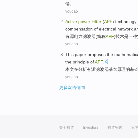
偿。
youdao
Active
power
Filter
(
APF
)
technology
compensation
of
electrical
network a
有源
电力
滤波器
(
简称
APF
)
技术
是
一种
youdao
This paper
proposes the
mathematic
the principle
of
APF
.
本文
在
分析
有源
滤波器
基本
原理
的
基
youdao
更多双语例句
关于有道
Investors
有道智选
官