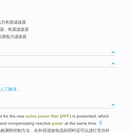
电力有源滤波器
 ; 有源滤波器
有源电力滤波器
人工翻译
。
ol
for the
new
active
power
filter
(
APF
) is
presented
, which
and
compensating
reactive
power
at
the
same
time.
流
检测
和
控制
方法
，
在
补偿
谐波
电流
的
同时
还
可以进行无
功
补