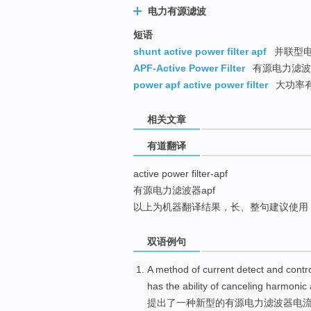
电力有源滤波
top
短语
shunt active power filter apf
并联型
APF-Active Power Filter
有源电力滤波器
power apf active power filter
大功率
相关文章
有道翻译
active power filter-apf
有源电力滤波器apf
以上为机器翻译结果，长、整句建议使用
双语例句
A
method
of
current
detect
and
contr
has
the ability of
canceling harmonic
提出
了
一种
新型
的
有源
电力
滤波器
电