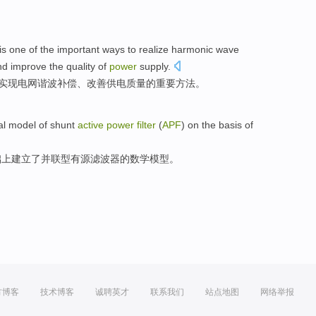
is
one
of
the
important
ways
to
realize
harmonic wave
nd
improve
the
quality
of
power
supply
.
实现
电网
谐波
补偿
、
改善
供电
质量
的
重要
方法
。
al
model
of
shunt
active
power
filter
(
APF
)
on
the
basis
of
础上
建立了
并联
型
有源
滤波器的
数学
模型
。
方博客
技术博客
诚聘英才
联系我们
站点地图
网络举报