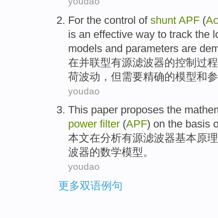
youdao
For
the
control
of
shunt
APF
(
Ac
is an effective way to
track the
l
models
and
parameters
are
de
在
并联型
有源
滤波器
的
控制
过程
荷
波动
，
但
需要
精确
的
模型
和
参
youdao
This paper
proposes the
mathem
power
filter
(
APF
)
on
the
basis
o
本文
在
分析
有源
滤波器
基本
原理
波器的
数学
模型
。
youdao
更多双语例句