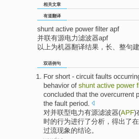
相关文章
top
有道翻译
shunt active power filter apf
并联有源电力滤波器apf
以上为机器翻译结果，长、整句
双语例句
For
short - circuit
faults
occurrin
behavior
of
shunt
active
power
f
concluded that
the
overcurrent
the
fault
period
.
对
并联型
电力
有源
滤波器
(
APF
)
时
的
行为
进行
了分析，
得出
了
在
过
流
现象
的
结论。