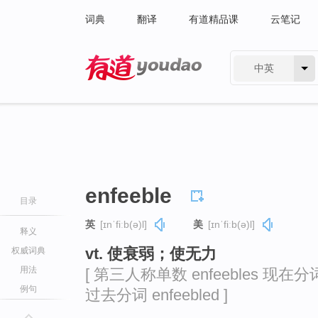
词典
翻译
有道精品课
云笔记
中英
有道 - 网易旗下搜索
enfeeble
目录
英
[ɪnˈfiːb(ə)l]
美
[ɪnˈfiːb(ə)l]
释义
vt. 使衰弱；使无力
权威词典
用法
[ 第三人称单数 enfeebles 现在分词 e
例句
过去分词 enfeebled ]