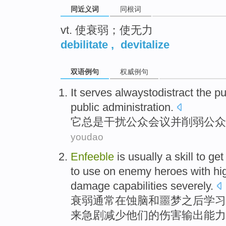
同近义词
同根词
vt. 使衰弱；使无力
debilitate
,
devitalize
双语例句
权威例句
It
serves alwaystodistract the
pu
public
administration
.
它
总是干扰
公众
会议
并
削弱
公众
youdao
Enfeeble
is usually
a skill to ge
to
use
on
enemy
heroes
with
hi
damage
capabilities
severely.
衰弱
通常
在
蚀
脑
和
噩梦
之后学习
来
急剧
减少
他们的
伤害
输出能力