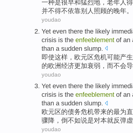
一种
是
很早
和
猛烈
地，
老年人
得
并
不得不
依靠
别人照顾
的
晚年
。
youdao
Yet even
there
the
likely
immedi
crisis
is the
enfeeblement
of
an
than
a sudden
slump
.
即使
这样
，
欧元区
危机
可能
产生
的欧洲经济
更加衰弱
，
而
不会
导
youdao
Yet even there the likely
immedi
crisis
is
the
enfeeblement
of an
than
a sudden
slump
.
欧元区
的债务
危机
带来
的
最为
直
骤降
，
倒不如
说是对本就反弹
虚
youdao