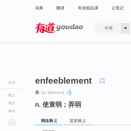
词典
翻译
有道精品课
云笔记
中英
有道 - 网易旗下搜索
enfeeblement
目录
美
[ɪnˈfɪblmənt]
释义
n. 使衰弱；弄弱
用法
例句
网络释义
英英释义
go