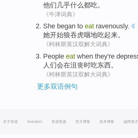
他们
几乎
什么都
吃
。
《牛津词典》
She
began to
eat
ravenously
.
她
开始
狼吞虎咽地
吃
起来。
《柯林斯英汉双解大词典》
People
eat
when
they
're
depres
人们
会
在
沮丧
时
吃东西
。
《柯林斯英汉双解大词典》
更多双语例句
关于有道
Investors
有道智选
官方博客
技术博客
诚聘英