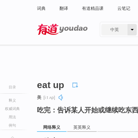
词典
翻译
有道精品课
云笔记
中英
有道 - 网易旗下搜索
eat up
目录
美
[iːt ʌp]
释义
吃完：告诉某人开始或继续吃东
权威词典
用法
例句
网络释义
英英释义