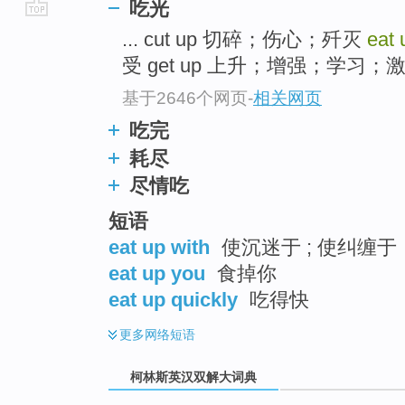
吃光
go
... cut up 切碎；伤心；歼灭
eat
top
受 get up 上升；增强；学习；激发
基于2646个网页
-
相关网页
吃完
耗尽
尽情吃
短语
eat up with
使沉迷于 ; 使纠缠于
eat up you
食掉你
eat up quickly
吃得快
更多
网络短语
柯林斯英汉双解大词典