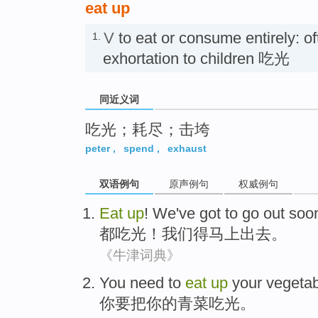
eat up
V
to eat or consume entirely: o
1.
exhortation to children 吃光
同近义词
吃光；耗尽；击垮
peter
,
spend
,
exhaust
双语例句
原声例句
权威例句
Eat
up
!
We
've got to
go out
soo
都
吃光
！
我们
得
马上
出去
。
《牛津词典》
You
need to
eat
up
your
vegeta
你
要
把
你
的
青菜吃光
。