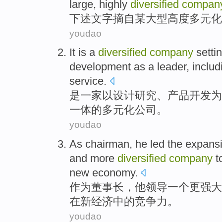
large
,
highly
diversified
compan
下述
文字摘自某
大型
高度
多元化
youdao
It is
a
diversified
company
setti
development
as
a leader
,
includ
service
.
是
一家
以
设计
研究
、
产品
开发
为
一体的多元化
公司
。
youdao
As
chairman
,
he
led
the
expans
and
more
diversified
company
t
new
economy
.
作为
董事长
，
他
领导
一个
更强大
在
新
经济
中的竞争力
。
youdao