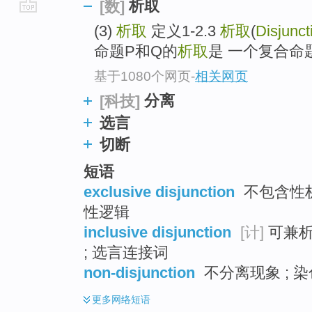
析取
[数]
go
(3)
析取
定义1-2.3
析取
(
Disjunct
top
命题P和Q的
析取
是 一个复合命
基于1080个网页
-
相关网页
分离
[科技]
选言
切断
短语
exclusive disjunction
不包含性析取
性逻辑
inclusive disjunction
[计]
可兼析
; 选言连接词
non-disjunction
不分离现象 ; 染
更多
网络短语