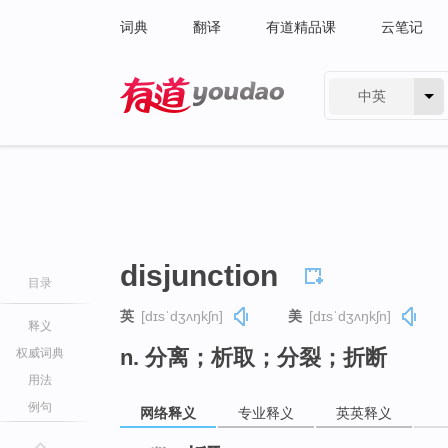
词典
翻译
有道精品课
云笔记
中英
有道 - 网易旗下搜索
disjunction
目录
英
[dɪsˈdʒʌŋkʃn]
美
[dɪsˈdʒʌŋkʃn]
释义
n. 分离；析取；分裂；折断
权威词典
用法
例句
网络释义
专业释义
英英释义