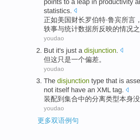
points to
a
leap
in
productivity
a
statistics
.
正如
美国
财长罗伯特·
鲁宾所
言
轶事
与
统计数据所
反映
的情况
之
youdao
But
it
's just
a
disjunction
.
但
这
只是
一个
偏差
。
youdao
The
disjunction
type
that is
ass
not
itself
have
an XML
tag
.
装配
到
集合
中的
分离
类型
本身
没
youdao
更多双语例句