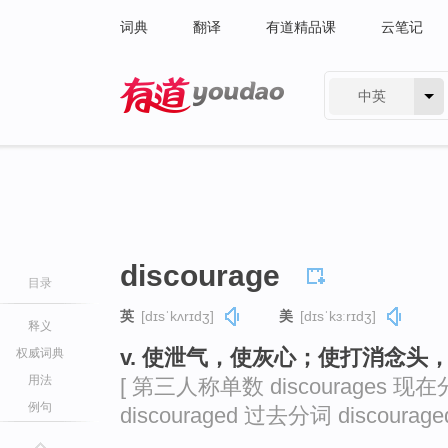
词典
翻译
有道精品课
云笔记
中英
有道 - 网易旗下搜索
discourage
目录
英
[dɪsˈkʌrɪdʒ]
美
[dɪsˈkɜːrɪdʒ]
释义
v. 使泄气，使灰心；使打消念头
权威词典
用法
[ 第三人称单数 discourages 现在分
例句
discouraged 过去分词 discouraged