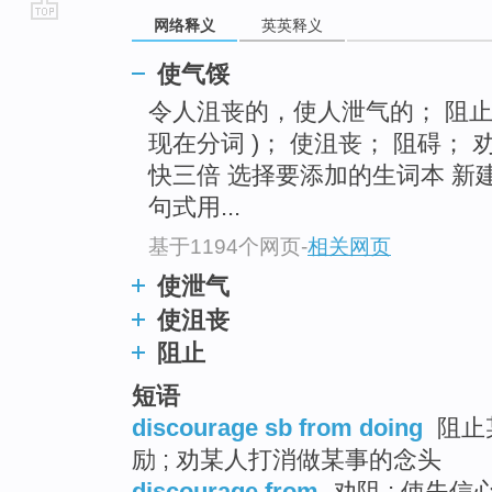
网络释义
英英释义
go
top
使气馁
令人沮丧的，使人泄气的； 阻止的
现在分词 )； 使沮丧； 阻碍；
快三倍 选择要添加的生词本 新
句式用...
基于1194个网页
-
相关网页
使泄气
使沮丧
阻止
短语
discourage sb from doing
阻止某
励 ; 劝某人打消做某事的念头
discourage from
劝阻 ; 使失信