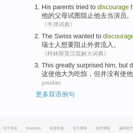
His
parents
tried to
discourage
他
的
父母
试图
阻止
他
去当
演员
。
《牛津词典》
The Swiss
wanted
to
discourag
瑞士人
想
要
阻止
外资
流入
。
《柯林斯英汉双解大词典》
This
greatly surprised
him
,
but
d
这
使
他
大为
吃惊，
但
并
没有
使
他
youdao
更多双语例句
关于有道
Investors
有道智选
官方博客
技术博客
诚聘英