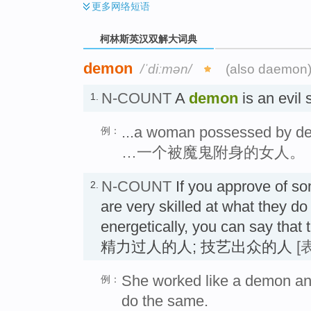
更多
网络短语
柯林斯英汉双解大词典
demon
/ˈdiːmən/
(also daemon
N-COUNT
A
demon
is an evil 
1.
...a woman possessed by d
例：
…一个被魔鬼附身的女人。
N-COUNT
If you approve of s
2.
are very skilled at what they do
energetically, you can say that t
精力过人的人; 技艺出众的人
[
She worked like a demon an
例：
do the same.