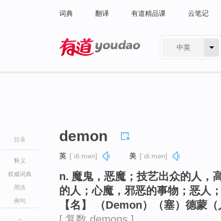
词典
翻译
有道精品课
云笔记
中英
有道 - 网易旗下搜索
demon
目录
英
[ˈdiːmən]
美
[ˈdiːmən]
释义
n. 魔鬼，恶魔；技艺出众的人，
权威词典
用法
的人；心魔，邪恶的事物；恶人
例句
【名】 （Demon）（塞）德蒙
[ 复数 demons ]