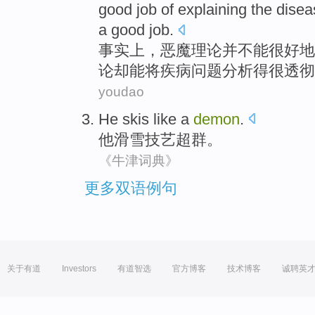
good
job
of
explaining
the
disea
a good job.
事实上
，
恶魔
理论
并
不能
很
好
地
论
却
能
将疾病问题分析得很透彻
youdao
He
skis
like a
demon
.
他
滑雪
技艺超群。
《牛津词典》
更多双语例句
关于有道
Investors
有道智选
官方博客
技术博客
诚聘英