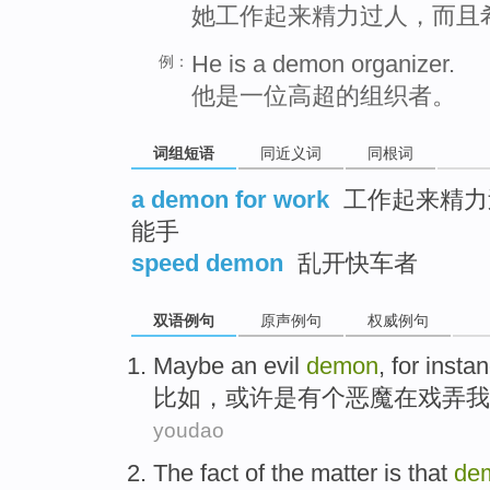
她工作起来精力过人，而且
He is a demon organizer.
例：
他是一位高超的组织者。
词组短语
同近义词
同根词
a demon for work
工作起来精力
能手
speed demon
乱开快车者
双语例句
原声例句
权威例句
Maybe
an
evil
demon
,
for insta
比如
，
或许
是
有
个
恶魔
在戏弄
我
youdao
The
fact
of the
matter
is that
de